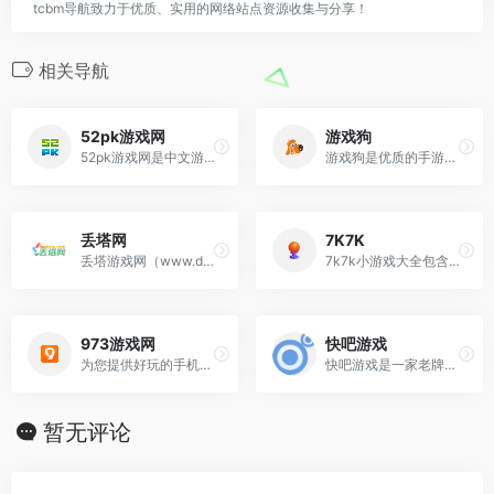
tcbm导航致力于优质、实用的网络站点资源收集与分享！
相关导航
52pk游戏网
游戏狗
52pk游戏网是中文游戏门户站，汇聚国内外游戏热点报道，为千万网站用户365天提供权威游戏资讯，全方位打造免费中文网游单机游戏下载大全。
游戏狗是优质的手游门户网站，致力为广大玩家朋友们打造专业的新热门手游排行榜等，欢迎大家一起多关注游戏狗手游网。
丢塔网
7K7K
丢塔游戏网（www.diuta.com）是一个专为游戏玩家打造的推荐高品质游戏的分享网站，与我们一起体验最游戏乐趣吧！
7k7k小游戏大全包含连连看,连连看游戏,双人小游戏,赛尔号,洛克王国,三国杀,在线小游戏,斗地主,象棋,扫雷,麻将,h5,h5游戏,迷你世界,7k7k奥拉星,
973游戏网
快吧游戏
为您提供好玩的手机游戏以及绿色安全的安卓软件，当然您在玩手游和软件的过程中遇见问题，我们也有原创的图文攻略教程带给大家，看游戏和应用就来973，973是您
快吧游戏是一家老牌优秀游戏门户，提供好玩的手机游戏、单机游戏、网络游戏、网页游戏下载，并提供第一手的游戏攻略资讯、电竞赛事报道。
暂无评论