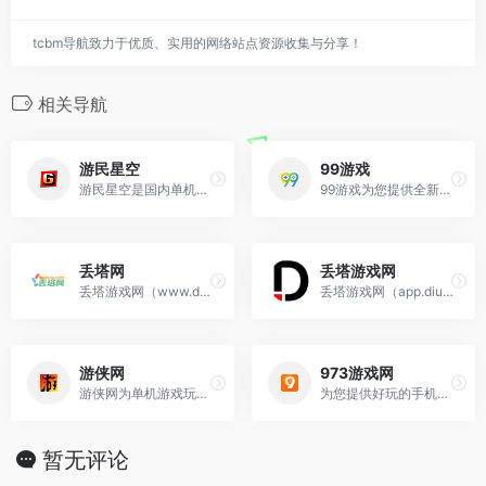
tcbm导航致力于优质、实用的网络站点资源收集与分享！
相关导航
游民星空
99游戏
游民星空是国内单机游戏门户网站,提供特色的游戏资讯,大量游戏攻略,经验,评测文章,以及热门游戏资料专题
99游戏为您提供全新好玩的手游免费下载,是手游爱好者的官方下载场所,99游戏全力打造安全可靠的手游下载基地。
丢塔网
丢塔游戏网
丢塔游戏网（www.diuta.com）是一个专为游戏玩家打造的推荐高品质游戏的分享网站，与我们一起体验最游戏乐趣吧！
丢塔游戏网（app.diuta.com）是一个专为游戏玩家打造的推荐高品质游戏的分享网站，与我们一起体验最游戏乐趣吧！
游侠网
973游戏网
游侠网为单机游戏玩家提供最新单机游戏业界动态、国内外单机游戏下载、单机游戏补丁、单机游戏攻略秘籍、单机游戏专题等内容。坚守单机阵地，弘扬单机文化！
为您提供好玩的手机游戏以及绿色安全的安卓软件，当然您在玩手游和软件的过程中遇见问题，我们也有原创的图文攻略教程带给大家，看游戏和应用就来973，973是您
暂无评论