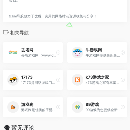
tcbm导航致力于优质、实用的网络站点资源收集与分享！
相关导航
丢塔网
牛游戏网
丢塔游戏网（www.diuta.com）是一个专为游戏玩家打造的推荐高品质游戏的分享网站，与我们一起体验最游戏乐趣吧！
牛游戏网提供最新最热门的好玩的单机游戏下载、同时还有相关资讯、攻略和补丁。并有最齐全的电脑单机游戏排行榜，是你们最理想的电脑单机游戏下载平台。
17173
k73游戏之家
17173是网络游戏门户站,全年365天保持不间断更新,您可以在这里获得专业的游戏新闻资讯,完善的游戏攻略专区,人气游戏论坛以及游戏测试账号等,是游戏玩家首选网
k73游戏之家有丰富的游戏下载资源,中文手游下载,安卓游戏下载,手游排行榜下载,安卓游戏排行榜,破解手游排行榜,psp游戏下载,psp中文游戏下载,psp最新游
游戏狗
99游戏
游戏狗是优质的手游门户网站，致力为广大玩家朋友们打造专业的新热门手游排行榜等，欢迎大家一起多关注游戏狗手游网。
99游戏为您提供全新好玩的手游免费下载,是手游爱好者的官方下载场所,99游戏全力打造安全可靠的手游下载基地。
暂无评论