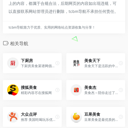
上的内容，都属于合规合法，后期网页的内容如出现违规，可
以直接联系网站管理员进行删除，tcbm导航不承担任何责任。
tcbm导航致力于优质、实用的网络站点资源收集与分享！
相关导航
下厨房
美食天下
下厨房美食菜谱网倡导在家烹饪、健康的生活方式，提供有版权的实用菜谱做法与饮食知识，提供厨师和美食爱好者一个记录、分享的平台。
美食天下是活跃的中文美食网站与厨艺交流社区，拥有海量的优质原创美食菜谱，聚集超千万美食家。我所有的朋友都是吃货，欢迎您加入！
搜狐美食
美食杰
精彩内容尽在搜狐网
美食杰 – 陪你走过了十一年的美食菜谱网站，收天下美食菜谱,提供丰富的菜谱家常菜做法大全,全国各地菜谱大全,精美的美食图片,生动的美食视频让你最快的学会各类家常
大众点评
豆果美食
推荐 美国吃喝玩乐优惠信息，提供美食餐厅、酒店旅游、电影票、家居装修、美容美发、运动健身等各类生活服务，通过海量真实消费评论的聚合，帮您选到满意商家。
豆果美食是最优质的美食菜谱社区,提供各种菜谱大全,食谱大全,家常菜做法大全,丰富的菜谱大全可以让您轻松地学会怎么做美食,展现自己的高超厨艺,开启美好生活！