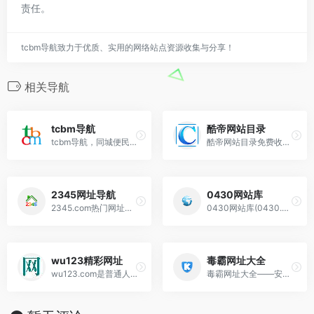
责任。
tcbm导航致力于优质、实用的网络站点资源收集与分享！
相关导航
tcbm导航
酷帝网站目录
tcbm导航，同城便民导航,国内首屈一指的导航分类平台，站点已累计收录数千网站，累计为中国网民提供多达数亿的访问点击，满足用户随时查阅最全面最权威的网站文章资讯
酷帝网站目录免费收录各类优秀网站，全力打造互动式网站目录，提供网站分类目录检索，关键字搜索功能。欢迎您向酷帝网推荐、提交优秀网站。
2345网址导航
0430网站库
2345.com热门网址导航站网罗精彩实用网址，如音乐、小说、NBA、财经、购物、视频、软件及热门游戏网址大全等，二三四五网址导航提供了多种搜索引擎入口、实用查
0430网站库(0430.com)免费收录与分享各类正规网站。网站内容覆盖全球多个国家与地区，包含站长、设计、美食、旅游、文化、音乐、移动互联网等类别的优秀网站
wu123精彩网址
毒霸网址大全
wu123.com是普通人的网址导航网站之一、专门收集精彩的中文网站。安全、高效、简单的常用上网主页、致力于为广大互联网用户提供网址导航、综合搜索服务、找热门微
毒霸网址大全——安全实用的上网导航。豹趣科技旗下网站,及时收录各种分类的优秀网站,提供简单便捷的上网导航服务。安全上网，从毒霸网址大全开始。