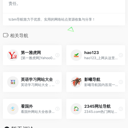
责任。
tcbm导航致力于优质、实用的网络站点资源收集与分享！
相关导航
第一雅虎网
hao123
[第一雅虎网]Yahoo001.com目录之家是全人工编辑的网站分类目录及资讯发布平台，收录国内外、各行业优秀网站，旨在为用户提供网站分类目录网站检索、优秀网站
hao123_上网从这里开始
英语学习网站大全
影曦导航
英语学习网站大全，英语网址之家，英语学习上网导航，小语种学习导航，网上最全的学英语的好网站汇总。汇集国内外优秀的英语学习网站，是广大外语爱好者学习导航。
影曦导航国内首屈一指的技术教程活动导航分类平台，站点已累计收录数千网站，累计为中国网民提供多达数亿的访问点击，满足用户随时查阅最全面最权威的文章资讯教程，为您提
看国外
2345网址导航
看国外网站大全收录了国外著名的网站、好玩的、好看的、有趣的国外网站以及实用的、优秀的国外网站，包括国外视频、国外购物、国外交友、国外新闻等多种类型，打造最专业的
2345.com热门网址导航站网罗精彩实用网址，如音乐、小说、NBA、财经、购物、视频、软件及热门游戏网址大全等，二三四五网址导航提供了多种搜索引擎入口、实用查