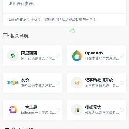
承担任何责任。
tcbm导航致力于优质、实用的网络站点资源收集与分享！
相关导航
阿里西西
OpenAdx
阿里西西是集合了网页制作教程，web开发，手游游戏，手机软件，游戏攻略，游戏资讯，网页制作，js网页特效，单机游戏，广告代码，街机游戏，网站源码等内容的综合型下
领先专业的广告系统提供商，专注服务于广告领域,包含广告联盟系统、移动广告平台、DSP系统，几个产品拓展成一个有着关联意义的产品群,为用户提供广告投放、流量变现、
友价
记事狗微博系统
友价源码专业为您提供游戏交易源码,商城交易源码,素材下载源码,房产网源码,房产系统,PHP房产网搭建,商城系统,房产网站系统,PHP开源房产系统的相关信息,想要
记事狗微博系统，是一套创新的PHP开源微社区程序，支持多种手机客户端，既可独立建站也可与已有网站整合，通过微评论模块、关注转发机制打通全站的信息流、关系流，是留
一为主题
模板无忧
iotheme 一为主题,高品质的WordPress主题,有导航主题,wp主题,一为api,热搜榜等主题服务
模板无忧是国内最具人气的网站模板、网页模板下载站，提供网站模板、网页模板、程序模板下载及建站相关素材、教程资源。众多专业模板设计师,新模板每日更新