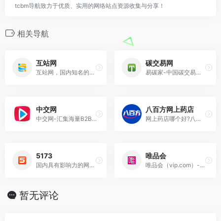
tcbm导航致力于优质、实用的网络站点资源收集与分享！
相关导航
互站网
碳交易网
互站网，国内知名的站长交易服务中心；网站交易、源码交易、域名交易、链接交易、广告买卖、建站美工任务；安全快捷的站长交易、出售、求购、交流分享平台。
易碳家-中国碳交易网官方门户网站为履约期的控排企业、中介经纪机构提供国际内外碳市场行情走势以及债券期货、碳信托基金等金融衍生品、公司内部节能低碳排放体系怎么建设
中交网
八百方网上药店
中交网-汇集海量B2B企业供求信息平台，免费提供厂商企业的供求，报价，采购，工商信用，行业地区名录等B2B产品信息，快速注册，一键发布，就上制造交易网。
网上药店哪个好?八百方网上药店-全国网上买药的正规网站，网上药店提供覆盖中西药品、营养保健、医疗器械、医疗辅料等品类范围的销售服务，八百方网上药店是您网上购买药
5173
唯品会
国内具有影响力的网络游戏交易平台，提供手游交易、装备交易、游戏帐号交易、游戏币交易、游戏金币交易、点卡、游戏点券交易、游戏元宝交易、各类激活码交易、游戏材料交易
唯品会（vip.com）-盛夏爽购节
暂无评论