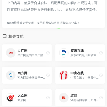
上的内容，都属于合规合法，后期网页的内容如出现违规，可
以直接联系网站管理员进行删除，tcbm导航不承担任何责任。
tcbm导航致力于优质、实用的网络站点资源收集与分享！
相关导航
央广网
胶东在线
央广网是由中央广播电视总台主办的，中国最大的以有声资讯为特色的综合新闻网站，是中央重点新闻网站和中国最具影响力的网络媒体之一，旨在“讲好中国故事，传播中国声音”
胶东在线是山东省重点新闻网站网站，是网友了解烟台的首选网络媒体
南方网
中青在线
南方网是全国最早一批创办的重点新闻网站，是广东省委机关网，由广东省委宣传部主管、南方报业传媒集团主办，是国内领先的以新闻为核心、技术引领、创新驱动的科技型主流网
中青在线：中国青年报官网 24小时中青报。宗旨：推动社会进步 服务青年成长。中国青年的主流新闻网。
大众网
红网
大众网
湖南新闻综合门户网站，国内网站新闻影响力十强，中国地方新闻网站第一品牌，湖南省党网。2001年成立。提供新闻信息、生活资讯、视频直播、论坛博客、手机报、客户端、