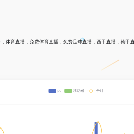
播，体育直播，免费体育直播，免费足球直播，西甲直播，德甲