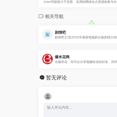
tcbm导航致力于优质、实用的网络站点资源收集与
相关导航
剧情吧
爆米花网
暂无评论