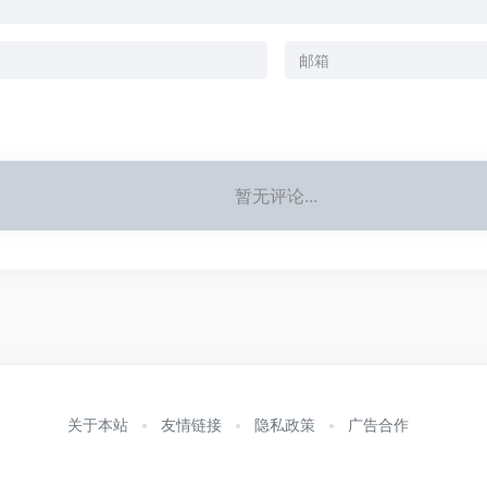
暂无评论...
关于本站
友情链接
隐私政策
广告合作