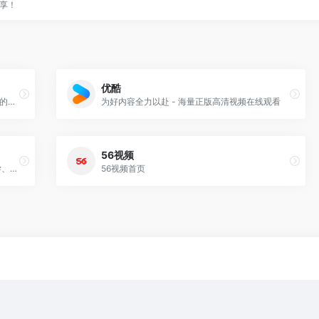
分享！
优酷
剧情吧,打造2020年最新电视剧分集剧情介绍的剧情介绍网站,提供最新电视剧剧情介绍,分集介绍,大结局,热门电影剧情介绍等剧情资料.看剧情,就上剧情吧!
为好内容全力以赴 - 海量正版高清视频在线观看
56视频
在爆米花，你可以分享视频给你的好友、同学、同事、家人，让他们随时了解你的动态同时还能获得不菲的现金收入，爆米花还为你提供一站式的在线娱乐服务，在美女秀场中与美女
56视频首页