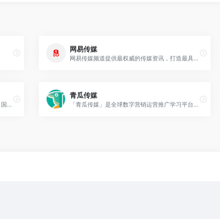
网易传媒
网易传媒频道提供最权威的传媒资讯，打造最具影响力的媒体沟通交流平台。致力于成为中国传媒行业进程、全球媒体变化格局的记录者；成为媒体同行及关注传媒行业的网友获取信
青瓜传媒
《中国广告》杂志社，中国广告杂志社官网，国家品牌与传播融合平台-中国广告AD网
「青瓜传媒」是全球数字营销运营推广学习平台！涵盖移动互联网运营，推广，营销，广告，文案，策划，新媒体，短视频等一系列文章干货，也包含APP推广，游戏推广，海外推