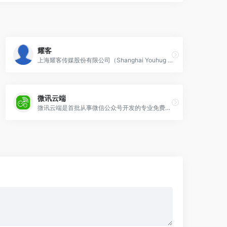
耀客
上海耀客传媒股份有限公司（Shanghai Youhug Media Co.Ltd.）是一家具有前瞻性部署、专业化运作和规模化经营的新兴文化创意企业，总部位于上
微讯云端
微讯云端是首批从事微信公众号开发的专业免费微信第三方平台，为商家提供包括微官网、微预约、刮刮卡、微商城、投票、砍价、H5游戏等在内的超过50个完全免费的微信公众