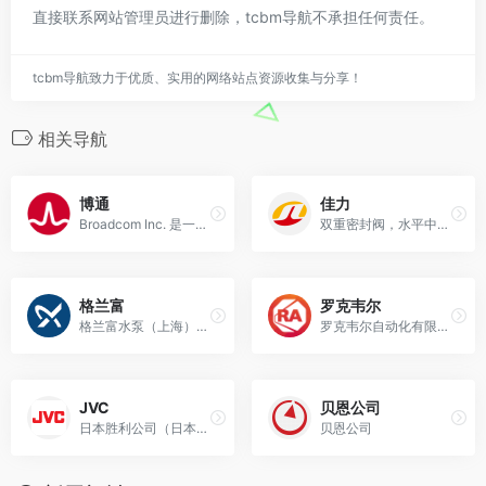
直接联系网站管理员进行删除，tcbm导航不承担任何责任。
tcbm导航致力于优质、实用的网络站点资源收集与分享！
相关导航
博通
佳力
Broadcom Inc. 是一家全球领先的技术企业，业务范围囊括多种半导体、企业用软件和安全解决方案的设计、开发和供应。
双重密封阀，水平中开式输油泵，水平中开式输油泵，浙江佳力科技股份有限公司
格兰富
罗克韦尔
格兰富水泵（上海）有限公司 |
罗克韦尔自动化有限公司(NYSE: ROK)是全球大的致力于工业自动化与信息的公司，致力于帮助客户提高生产力，以及世界可持续发展。罗克韦尔自动化总部位于美国威斯
JVC
贝恩公司
日本胜利公司（日本ビクター株式会社，Victor Company of Japan, Limited），公司英文简称为JVC；在中国大陆、台湾也可适用正式译名杰
贝恩公司