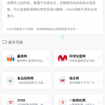
该网页上的内容，都属于合规合法，后期网页的内容如出现违
规，可以直接联系网站管理员进行删除，tcbm导航不承担任何
责任。
tcbm导航致力于优质、实用的网络站点资源收集与分享！
相关导航
赢商网
环球加盟网
赢商网汇集城市综合体、购物中心、社区商业、商业街、奥特莱斯、旅游地产最新资讯，依托于分布全国的专业采编团队、强大的行业资源和数据优势，致力于为中国商业地产和零售
环球加盟网旨在为创业者提供优秀的招商加盟创业项目，汇集全国优秀的创业连锁加盟品牌，其中包括餐饮连锁开店、教育加盟、家纺加盟、婴幼加盟等行业项目，提供行业品牌加盟
食品招商网
项目网
【食品招商网,天天都是糖酒会】专业的食品招商,食品代理网.是集饮料,休闲食品,方便食品,膨化食品,调味品,米面粮油,预制食材招商代理等信息为一体的综合平台.是食
项目网致力于为广大创业者提供全面的加盟资讯,是创业找项目的首选加盟网站。
3158
一路商机网
3158招商加盟网，值得信赖的招商加盟网，央视315晚会推荐加盟网。3158提供海量创业项目，加盟连锁商机、创业致富信息、招商、加盟、创业、致富、连锁开店找商机
一路商机网（1637.com）是一个为投资者甄选优质创业项目的连锁加盟网站，精选6000多个国内外知名连锁加盟品牌，日逾2000名创业者在线找项目，是广大投资者