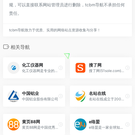
规，可以直接联系网站管理员进行删除，tcbm导航不承担任何
责任。
tcbm导航致力于优质、实用的网络站点资源收集与分享！
相关导航
化工仪器网
搜了网
化工仪器网是专业的仪器设备行业B2B门户网站，为用户提供分析仪器、实验室仪器设备、环境监测仪器等仪器相关产品，并实时更新仪器展会、仪器新闻会议、仪器优质供应商、
搜了网(51sole.com)专注于为企业用户提供B2B市场行情，热点采购、加工批发，产品信息，黄金商铺，网上推广等，是企业进行电子商务和网上推广的首选行业门户
中国铝业
名站在线
中国铝业股份有限公司
名站在线成立于2005年，服务于各中小企业。主要提供行业网站发布，行业网站推广，行业网站导航，行业网站搜索，行业网站链接交易，行业网站浏量交换，网友行业网站收藏
黄页88网
e络盟
黄页88网是中国优秀的B2B电子商务平台，免费供求信息网，提供最新免费发布的企业黄页信息、供应信息，找客户、找求购尽在黄页88网b2b平台，免费发布信息首选黄页
e络盟是一家全球知名品牌授权分销商, 提供电子系统设计、维护和维修领域的技术产品、服务和解决方案。