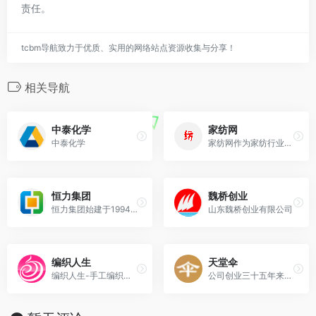
责任。
tcbm导航致力于优质、实用的网络站点资源收集与分享！
相关导航
中泰化学
家纺网
中泰化学
家纺网作为家纺行业的知名全媒体网站，汇聚所有家纺品牌，是家纺品牌推广，家纺加盟，家纺招商代理首选平台，家纺网坚持以创业帮扶,经营指导为理念，第一时间推送家纺资讯
恒力集团
魏桥创业
恒力集团始建于1994年，立足主业，坚守实业，是以炼油、石化、聚酯新材料和纺织全产业链发展的国际型企业。
山东魏桥创业有限公司
编织人生
天堂伞
编织人生-手工编织网是国内手工编织领域的卓越品牌。内容包括毛衣编织教程，编织视频教学，儿童毛衣编织方法等，拥有编织人生门户，会编织教学平台及编织人生论坛几个部分
公司创业三十五年来，坚持“创新 再创新”的经营理念，经历了体制改革、技术改造、市场整合、产业布局调整和第二次创业等重要发展阶段，形成了独具优势的经营格局，实现了