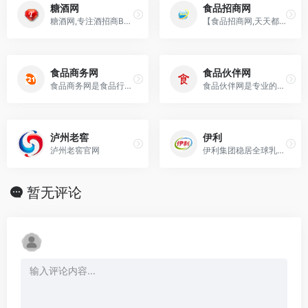
糖酒网
食品招商网
糖酒网,专注酒招商B2B平台信息发布，为企业提供全国酒水代理、酒水加盟与招商信息服务。做白酒代理招商、白酒代理以及各种饮料、食品招商代理、供应求购，均可在上面免
【食品招商网,天天都是糖酒会】专业的食品招商,食品代理网.是集饮料,休闲食品,方便食品,膨化食品,调味品,米面粮油,预制食材招商代理等信息为一体的综合平台.是食
食品商务网
食品伙伴网
食品商务网是食品行业企业间（B2B)网上电子商务平台。网站汇聚海量食品相关产品批发、行业资讯、行业标准法规则等信息。网站定位食品全产业链，为包括农产品、食品原料
食品伙伴网是专业的食品行业门户网站,秉承关注食品安全,探讨食品技术的宗旨,分享国内外行业资讯、标准法规、生产技术、质量管理、检测技术等信息，并拥有专业的网上技术
泸州老窖
伊利
泸州老窖官网
伊利集团稳居全球乳业第一阵营，蝉联亚洲乳业第一。伊利，滋养生命活力！
暂无评论