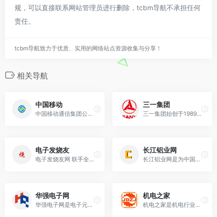
规，可以直接联系网站管理员进行删除，tcbm导航不承担任何
责任。
tcbm导航致力于优质、实用的网络站点资源收集与分享！
相关导航
中国移动
三一集团
中国移动通信集团公司（www.10086.cn）是中国规模大的移动通信运营商，主要经营移动话音、数据、IP电话和多媒体业务，并具有计算机互联网国际联网单位经营权
三一集团始创于1989年，自成立以来，秉持“创建一流企业，造就一流人才，做出一流贡献”的企业愿景，打造了知名的“三一”品牌。 三一成为全球领先的装备制造企业，获
电子发烧友
长江铝业网
电子发烧友网 联手全球半导体产业领先企业，为中国电子研发工程师及开发者，提供全面的技术、产业和供应链资讯和在线社区交流服务的平台。
长江铝业网是为中国铝业企业提供长江铝锭价格行情,南海灵通铝锭价格,铝价格,铝合金价格,废铝价格,铝锭价格走势图,铝业报价、产品、供求信息，铝业新闻，铝业展会，铝
华强电子网
机电之家
华强电子网是电子元器件原材料采购垂直B2B网站，为全球ic芯片/电子元件/配件采购商、供应商、贸易商、制造商提供专业的服务；华强电子网整合线上、线下的ic芯片和
机电之家是机电行业网上机电市场,机电企业信息化专家,机电之家网提供：机电商机，机电五金展会，机电资料等