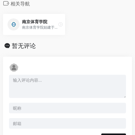
相关导航
南京体育学院
南京体育学院始建于一九五六年，地处十朝古都南京东郊风景区紫金山南麓，坐落于原远东地区大的体育场——民国中央体育场旧址，占地六百余亩，与名胜中山陵、灵谷寺毗邻，环
暂无评论