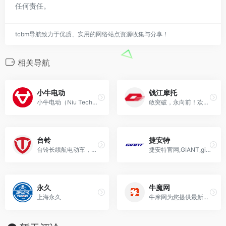
任何责任。
tcbm导航致力于优质、实用的网络站点资源收集与分享！
相关导航
小牛电动
钱江摩托
小牛电动（Niu Technologies）（NASDAQ: NIU），成立于2014年，是全球智能城市出行解决方案提供商，公司致力于为全球用户提供更便捷环保的
敢突破，永向前！欢迎访问QJMOTOR官网，在这里您可以了解更多公司介绍、品牌故事、产品信息、新闻资讯及全国联保服务支持。
台铃
捷安特
台铃长续航电动车，掌握长续航核心科技，创造长续航世界纪录，台铃长续航电动车，跑得更远。
捷安特官网,GIANT,giant,Giant
永久
牛魔网
上海永久
牛摩网为您提供最新、最牛的摩托车资讯信息、摩托车报价、摩托车图片、摩托车资料、摩托车论坛，积累历史经典车型的介绍，集成所有在销摩托车