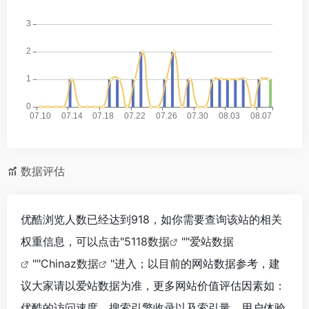
数据评估
优酷浏览人数已经达到918，如你需要查询该站的相关
权重信息，可以点击"
5118数据
""
爱站数据
""
Chinaz数据
"进入；以目前的网站数据参考，建
议大家请以爱站数据为准，更多网站价值评估因素如：
优酷的访问速度、搜索引擎收录以及索引量、用户体验