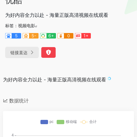
为好内容全力以赴 - 海量正版高清视频在线观看
标签：
视频电影
5
5-
6+
0
1+
链接直达
为好内容全力以赴 - 海量正版高清视频在线观看
数据统计