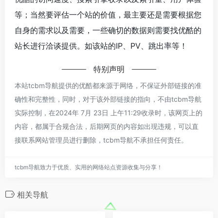
等；当然要评估一个站的价值，最主要还是需要根据您
自身的需求以及需要，一些确切的数据则需要找优酷的
站长进行洽谈提供。如该站的IP、PV、跳出率等！
特别声明
本站tcbm导航提供的优酷都来源于网络，不保证外部链接的准
确性和完整性，同时，对于该外部链接的指向，不由tcbm导航
实际控制，在2024年 7月 23日 上午11:29收录时，该网页上的
内容，都属于合规合法，后期网页的内容如出现违规，可以直
接联系网站管理员进行删除，tcbm导航不承担任何责任。
tcbm导航致力于优质、实用的网络站点资源收集与分享！
相关导航