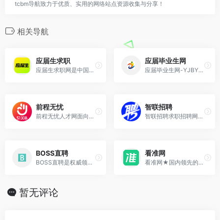
tcbm导航致力于优质、实用的网络站点资源收集与分享！
相关导航
应届生求职
应届毕业生网
应届生求职网是中国领先的大学生求职网站，为应届毕业生提供大量校园招聘信息、兼职实习招聘信息以及校园宣讲会和校园招聘会信息，地区覆盖上海、北京、广州、深圳、武汉、
应届毕业生网-YJBYS.COM
前程无忧
智联招聘
前程无忧人才网面向全国,提供2024准确的招聘网站信息,为企业和求职者提供人才招聘、求职、找工作、培训等在内的全方位的人力资源服务,更多求职找工作信息尽在前程无
智联招聘求职招聘网站,为求职者提供真实准确的全国求职招聘信息,海量的高薪职位招聘信息供求职者选择,找工作就上智联招聘！
BOSS直聘
看准网
BOSS直聘是权威领先的招聘网，开启人才网招聘求职新时代，招聘求职找工作，上BOSS直聘，直接谈！
看准网★国内领先的职场信息平台,专注于公司评论,晒工资,工资待遇,面试,公司福利等.您可以在看准网上匿名分享您的职业信息
暂无评论