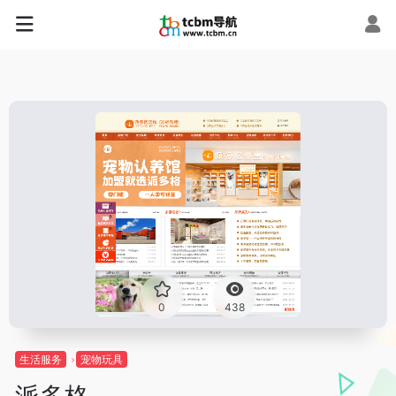
0
438
生活服务
宠物玩具
派多格