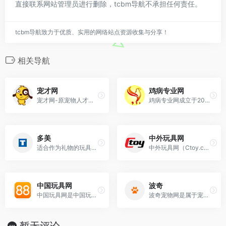
直接联系网站管理员进行删除，tcbm导航不承担任何责任。
tcbm导航致力于优质、实用的网络站点资源收集与分享！
相关导航
宠才网
鸡病专业网
宠才网-原宠物人才网(Pethr.com)专注于宠物招聘,中国宠物人才网站,是宠物医院招聘、宠物店招聘和宠物医生、训犬师、实习生、饲养员、医师、宠物美容师招聘求
鸡病专业网成立于2005年，是中国领先的养鸡与鸡病防控网络信息服务商，提供肉鸡价格、鸡蛋淘汰鸡价格查询和鸡病防控技术，致力于服务养鸡业和行业食品安全。
多美
中外玩具网
适合作为礼物的玩具！这是一家制造销售玩具公司的官方网站。可以了解多美的公司信息和商品信息。
中外玩具网（Ctoy.com.cn）是广东省玩具协会旗下玩具业领先网络传媒，通过门户站、新媒体、APP、特刊等媒介为玩具产业提供资讯和商贸(B2B)服务。
中国玩具网
波奇
中国玩具网是中国玩具行业门户网站，玩具设备产品网络交易平台，中国玩具网免费提供供求信息发布平台，免费展示最新最全玩具行业供求信息，寻找商机就到中国玩具网。
波奇宠物网是属于宠物爱好者的综合型网站.这里是宠物猫，宠物狗等宠物爱好者们的集中地.也是包含宠物商城和宠物百科的专业网站.选择波奇宠物网,健康宠物生活从波奇开始
暂无评论