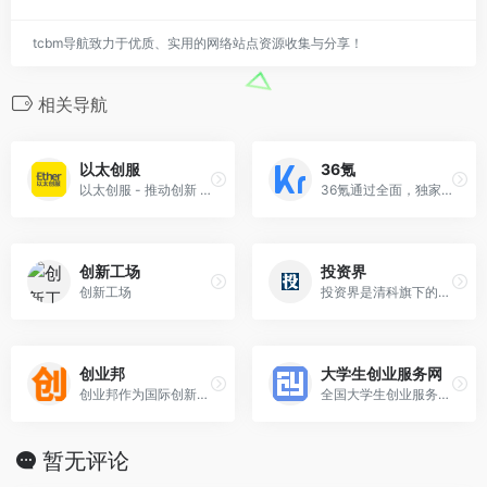
tcbm导航致力于优质、实用的网络站点资源收集与分享！
相关导航
以太创服
36氪
以太创服 - 推动创新 全方位服务创投行业的融资机构
36氪通过全面，独家的视角为用户深度剖析最前沿的资讯，致力于让一部分人先看到未来，内容涵盖快讯，科技，金融，投资，房产，汽车，互联网，股市，教育，生活，职场等，
创新工场
投资界
创新工场
投资界是清科旗下的资讯网站,为股权投资,创业投资,风险投资,私募股权,创业者提供TMT,IT服务,互联网,清洁技术,医疗健康,消费连锁等行业投资融资,上市IPO
创业邦
大学生创业服务网
创业邦作为国际创新生态服务平台，为高成长企业、金融机构、产业园区、地方政府提供全方位的媒体资讯、数字会展、数据研究、创新咨询、教育培训、资本对接等服务。
全国大学生创业服务网(cy.ncss.cn)，是中华人民共和国教育部唯一专门宣传、鼓励、引导、帮助大学生创业的官方网站。
暂无评论