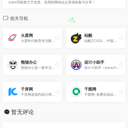
tcbm导航致力于优质、实用的网络站点资源收集与分享！
相关导航
火星网
站酷
火星时代教育专注数字艺术教育29年，开设课程有游戏设计培训、游戏程序培训、动画培训、原画培训、影视后期培训、短视频制作、室内设计培训、动画培训、UI设计培训、插
站酷ZCOOL，中国设计师互动平台。深耕设计领域十八年，站酷聚集了1700万设计师、摄影师、插画师、艺术家、创意人，设计创意群体中具有较高的影响力与号召力。
熊猫办公
设计小助手
熊猫办公是一家专注创意设计模板下载的网站，涵盖行业优质精品PPT模板、Word模板、Excel模板、免抠元素、视频素材、字体和音效及配乐素材等，集办公设计模板于
设计小助手（www.1rrp.com）是一个永久免费的设计软件素材教程自学网站，分享提供AutoCAD、Catia、UG、Pro/E、Creo、Solidwor
千库网
千图网
千库网是国内设计师喜欢的图片素材库，588ku.com为设计师提供各类好看免费的png图片和素材、背景图片、背景素材、海报背景、banner背景、边框花纹素材、
千图网-免费在线设计图片素材网站-正版商用素材图库模板大全
暂无评论