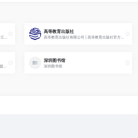
高等教育出版社
孔夫子旧书网是国内领先的古旧书交易平台，汇集全国各地13000家网上书店，50000家书摊，展示多达9000万种书籍；大量极具收藏价值的古旧珍本（明清、民国古籍
高等教育出版社有限公司 | 高等教育出版社官方网站 |高教社官网|高等教育出版社门户网站
深圳图书馆
当当网图书频道-全球最大中文网上书店,专业提供小说传记,青春文学,成功励志,投资理财等各品类图书畅销榜最新报价、促销、评论信息,引领最新网上购书体验!
深圳图书馆