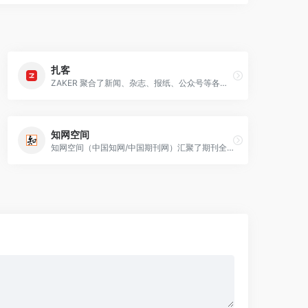
扎客
ZAKER 聚合了新闻、杂志、报纸、公众号等各类头条资讯，提供头条,科技,娱乐,体育,国内,国际,军事,财经,互联网,教育,时尚,社会,亲子,情感,旅游,科学,
知网空间
知网空间（中国知网/中国期刊网）汇聚了期刊全文、博士论文、硕士论文、毕业论文、免费论文、会议论文等各类文献、论文下载资源 ；论文网题录摘要免费下载。知网空间是全