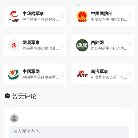
中华网军事
中国国防部
中华网军事频道解读国际政治军事战略格局，见证中国国力军力的腾飞，坚守民族信念与真理，与亿万网友一起守土尽责，缔造中国爱国者的精神家园，共同推进世界和平。主要有以
主要发布中国国防和军队建设权威信息，旨在对外传递中国军方声音，宣传中国国防政策，加强与外军交流合作，展示中国军队良好形象，促进国防和军队现代化建设。
网易军事
西陆网
网易军事频道提供最靠谱，最即时的军事资讯，拥有最专业的独家军事评论。
西陆网是军事门户网站，军事领域范围最广、军事内容最权威、军迷影响力最大、历史最久。为大国之崛起，关注军事利益，对比国际军事力量，探寻军事战略，解读军事战争历史，
中国军网
新浪军事
中国军网是经中央军委批准的中国人民解放军唯一新闻门户网站，第一时间向全球网民发布权威军事资讯，追踪军事热点，反映军事动态，介绍国内外最新武器发展动态，拥有中国最
新浪军事频道是一个专业的军事知识站点，主要有以下栏目：国内军事焦点、国际军事焦点、军备动态、台海形势、我军新闻、外军新闻、军帖精选、新闻评述、军事视频、军事图片
暂无评论