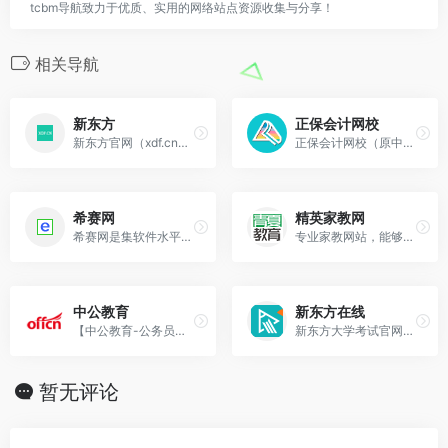
tcbm导航致力于优质、实用的网络站点资源收集与分享！
相关导航
新东方
正保会计网校
新东方官网（xdf.cn）是新东方教育科技集团推出的互动学习交流平台，新东方网涵盖了雅思、托福、考研、四六级、专升本、日语、法语、少儿编程、机器人、少儿美术、少
正保会计网校（原中华会计网校）是专业的会计门户网站，20余年专注财会职业培训品牌！正保会计网校常年从事初级会计职称考试，中级会计职称考试，注册会计师考试(cpa
希赛网
精英家教网
希赛网是集软件水平考试（软考）、PMP、通信工程师、一级建造师、二级建造师、经济师、金融、考研、考博英语等考试培训及企业内训辅导机构，提供软考（信息系统项目管理
专业家教网站，能够提供语文，数学，英语，物理，化学等学科以及奥数，小提琴，钢琴，书法，计算机等全方位的家庭教育服务。为广大学员提供各学科的兼职家教老师和
中公教育
新东方在线
【中公教育-公务员培训机构】提供2024国考、省考、事业编、教师、银行、考研、专升本等公告、时间、职位表、报名、成绩、试题、网校、笔试面试辅导及IT培训班等。
新东方大学考试官网是由新东方集团全资创办官方网校，依托强大的新东方师资力量与教学资源，为大学生提供考研考博、英语提升、四六级、雅思、托福、日语、韩语、教资在线网
暂无评论