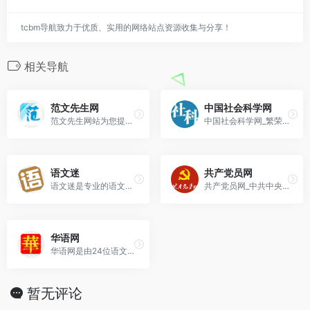
tcbm导航致力于优质、实用的网络站点资源收集与分享！
相关导航
范文先生网
中国社会科学网
范文先生网站为您提供个人工作总结计划,观读后感,心得体会范文,个人简历模板,演讲稿,作文教案大全,实习实践报告等各类范文范例以供参考。
中国社会科学网_繁荣中国学术 发展中国理论 传播中国思想
语文迷
共产党员网
语文迷是专业的语文学习网站，开设汉字、词语、成语、 句子、段落、作文、古诗、故事、国学、文章阅读等栏目，致力于提升广大语文爱好者听、说、读、写、思等能力，提升中
共产党员网_中共中央组织部
华语网
华语网是由24位语文老师倾力打造的语文教育站点,提供汉语基础知识,高中语文,初中语文,小学语文教案,试题,中考高考作文,中小学语文同步课程辅导.
暂无评论