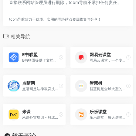
直接联系网站管理员进行删除，tcbm导航不承担任何责任。
tcbm导航致力于优质、实用的网络站点资源收集与分享！
相关导航
E书联盟
网易云课堂
E书联盟提供了文档网现有的技术、业务成果，提供了一系列在线文档工具,包含有在线PDF转换成Word转换器,内容非法检测,色情检测,宗教检测,政府公文检测,垃圾检
网易云课堂，一个专注于成人终身学习的在线教育平台。立足于实用性的要求, 与优质的教育内容创作者一起，为您提供全面、有效的在线学习内容。
点睛网
智慧树
点睛网是法律教育技术服务和法律AI应用科技公司，拥有法律培训和内容共享“云平台”，具备AI技术研发和项目落地能力。先后为司法行政、律师行业、公证行业、司法鉴定行
智慧树是全球大型的学分课程运营服务平台，在线教育平台拥有海量大学高品质课程，网络教育在线完美支持跨校授课，学分认证，名师名课名校，在线互动教育学堂，体验VIP级
米课
乐乐课堂
米课外贸培训 - 毅冰，料神，汪晟，Mr.Hua等一线大咖教你做外贸
乐乐课堂，每天进步多一点！
暂无评论