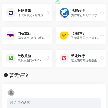
环球旅讯
携程旅行
环球旅讯是全球领先的旅游财经和科技内容平台，以独立的态度，关注影响旅游业发展的新趋势、新模式和新科技。
携程旅行网是中国领先的在线旅行服务公司，向超过9000万会员提供酒店预订、酒店点评及特价酒店查询、机票预订、飞机票查询、时刻表、票价查询、航班查询、度假预订、商
同程旅行
飞猪旅行
同程旅行_旅游_旅游线路_旅行_出国旅游_自驾游_周边游_旅游网站
飞猪是阿里巴巴旗下的综合性旅游出行服务平台。飞猪整合数千家机票代理商、航空公司、旅行社、旅行代理商资源，直签酒店，客栈卖家等为广大旅游者提供特价机票，酒店预订，
欣欣旅游
艺龙旅行
欣欣旅游网(CNCN.com)中国在线旅游超市为您提供100多万条旅游线路、门票、签证、酒店等预订服务…为您量身定制不一样的旅行…更新时间:24-07-10 1
艺龙酒店频道覆盖全球110万家酒店，为您提供优质的入住体验，7*24h全天客服，帮您解决所有问题，您可以通过对比实时价格,查看酒店真实照片,浏览用户真实点评等多
暂无评论