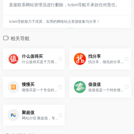
直接联系网站管理员进行删除，tcbm导航不承担任何责任。
tcbm导航致力于优质、实用的网络站点资源收集与分享！
相关导航
什么值得买
找分享
什么值得买是千万用户热爱的科学消费指南，以“独立思考、高效决策、利他共享、真知灼见”为核心价值，主张“科学消费，认真生活”。
找分享，领先的分享经济服务、全场景消费导购平台。致力于帮助广大网友推荐高性价比的优质网购产品，涵盖购物、生活、知识、健康、美食、旅行、云产品、智能、新零售等消费
慢慢买
值值值
慢慢买是一个专业的购物导购、比价网站，汇集了所有主流网上商城的报价、活动促销、历史价格走势等信息。慢慢买倡导理性消费，以让用户买到高性比价商品为宗旨的比价网。
值值值是一个特价搜索引擎：实时监控全网什么值得买类资讯和爆料，每日同步推荐1000+高性价比商品和打折促销活动。让你在第一时间，一站式获取全网优惠券和特价信息
聚超值
网站介绍 聚超值，专业电商导购平台，全天候为网友甄选出各类给力的折扣优惠，超值商品网购推荐以及海量海淘特价商品情报，为您购物提供清晰的指引