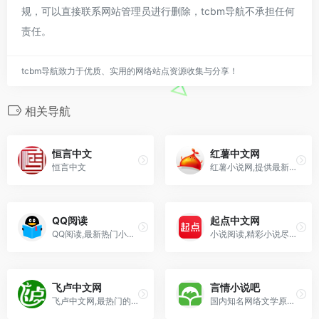
规，可以直接联系网站管理员进行删除，tcbm导航不承担任何
责任。
tcbm导航致力于优质、实用的网络站点资源收集与分享！
相关导航
恒言中文
红薯中文网
恒言中文
红薯小说网,提供最新免费小说.包括玄幻小说,言情小说,网游小说等热门分类.找好看的小说,请到hongshu.com,超快网速,更新频繁,为读者提供免费小说，友好
QQ阅读
起点中文网
QQ阅读,最新热门小说网站,提供玄幻小说、武侠小说、原创小说、网游小说、都市小说、言情小说、青春小说、科幻小说等首发小说,最新章节在线阅读。更多精彩尽在QQ阅读
小说阅读,精彩小说尽在起点中文网. 起点中文网提供玄幻小说,武侠小说,原创小说,网游小说,都市小说,言情小说,青春小说,历史小说,军事小说,网游小说,科幻小说,
飞卢中文网
言情小说吧
飞卢中文网,最热门的免费小说网站,提供都市小说、玄幻小说、穿越小说、言情小说、同人小说等免费小说在线阅读与下载。大神小说齐聚飞卢,每日万字更新。
国内知名网络文学原创小说门户。书城拥有海量完结全本小说，每日更新言情、都市、耽美、穿越、官场、重生、玄幻、女尊等小说的连载最新章节，定期发布阅读小说排行榜单。