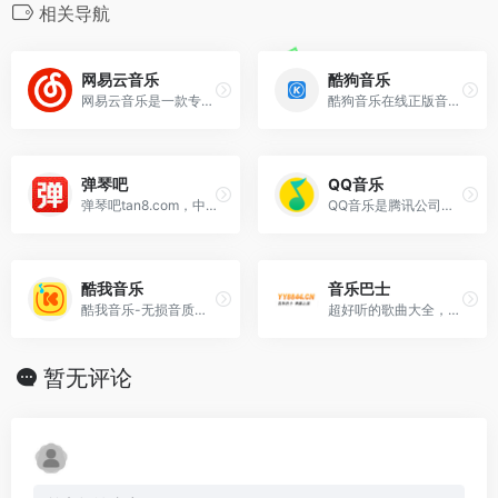
相关导航
网易云音乐
酷狗音乐
网易云音乐是一款专注于发现与分享的音乐产品，依托专业音乐人、DJ、好友推荐及社交功能，为用户打造全新的音乐生活。
酷狗音乐在线正版音乐网站，为您提供酷狗音乐播放器下载 、在线音乐试听下载，提供听书、长音频、频道、听小说和MV播放服务。酷狗音乐，就是歌多！小说相声也很多！场景
弹琴吧
QQ音乐
弹琴吧tan8.com，中国的在线音乐兴趣教育社区，现注册用户突破100万。其音乐软件《弹琴吧》app、《钢琴谱大全》app和《吉他谱大全》app，安装量突破千
QQ音乐是腾讯公司推出的一款网络音乐服务产品，海量音乐在线试听、新歌热歌在线首发、歌词翻译、手机铃声下载、高品质无损音乐试听、海量无损曲库、正版音乐下载、空间背
酷我音乐
音乐巴士
酷我音乐-无损音质正版在线试听网站，酷我音乐为您提供高品质音乐，无损音乐下载，拥有各类音乐榜单，快捷的新歌速递，完善的主题电台，个性化的歌曲推荐，高品质音乐在线
超好听的歌曲大全，在音乐巴士。最具人气的流行音乐，最好听的MP3歌曲试听免费下载
暂无评论