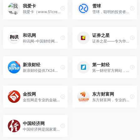
我爱卡
雪球
我爱卡（www.51credit.com），中国领先的个人信贷门户。
雪球，聪明的投资者都在这里 - 雪球成立于2010年，以“长期投资、资产配置”为理念，从投资社区出发，现已成为极具影响的集投资交流交易于一体的在线综合财富管理平
和讯网
证券之星
和讯网-中国财经网络领袖和中产阶级网络家园，创立于1996年，为您全方位提供财经资讯及全球金融市场行情，覆盖股票、基金、期货、股指期货、外汇、债券、保险、银行、
证券之星——专为华人交易者提供服务的财经门户网站；作为资深交易者门户，证券之星是全球华人交易者获取全方位海量金融资讯信息、交流投资经验的平台。
新浪财经
第一财经
新浪财经提供7X24小时财经资讯及全球金融市场报价，覆盖股票、债券、基金、期货、信托、理财、管理等多种面向个人和企业的服务。
第一财经官方网站，7X24小时提供股市行情、经济大势、金融政策、行业动态、专家分析等财经资讯；全网独家直播谈股论金、今日股市、公司与行业、解码财商、头脑风暴等第
金投网
东方财富网
金投网是专业的金融投资服务平台，全方位提供金融市场行情及行业资讯，包括国际国内黄金、金价、黄金投资、黄金交易、黄金价格行情、黄金现价实时行情等内容，聚力为广大投
东方财富网，专业的互联网财经媒体，提供7*24小时财经资讯及全球金融市场报价，汇聚全方位的综合财经资讯和金融市场资讯，覆盖股票、财经、证券、金融、美股、港股、行
中国经济网
中国经济网是国家重点新闻网站中唯一以经济报道为中心的综合新闻网站，每日采写大量经济新闻，同时整合国内主要媒体经济新闻及信息，为政府部门、企业决策提供权威的参考依