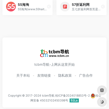
55海淘
57折返利网
55海淘(www.55haitao.com)成功登陆新三板，（证券简称：五五海淘 证券代码：871840）55海淘网是目前值得信赖的专业海淘站,包括美国主流的海
五七折返利网首页是一个折扣返利网, 返利网站,为客户提供淘宝返利等56万宝贝,作为最高享受达57%的额外返利网,是不折不扣的折扣网和返利网.
tcbm导航-上网从这里开始
关于本站
友情链接
隐私政策
广告合作
Copyright © 2017-2024 tcbm导航 桂ICP备2024018853号-2
桂公
网安备 45032102450398号
51La