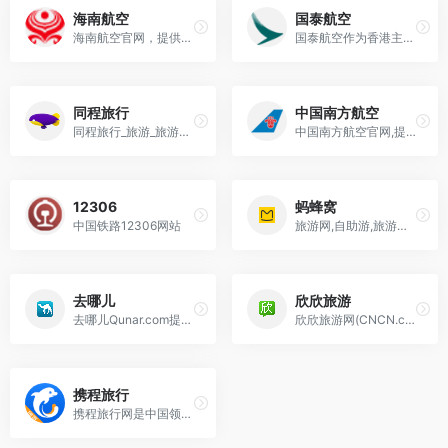
海南航空
国泰航空
海南航空官网，提供国内国际机票预订，航班查询，特价机票打折机票预订，飞行通产品销售，机加酒预定，金鹏会员服务等，海航官网官网预订机票价优保障，海航24小时服务热
国泰航空作为香港主要的航空公司，拥有专业的定票服务系统和各种机票特价活动的介绍。我们的网站为你提供各种票务服务，机票预定以及旅游咨询的提供。您可以通过网站查询相
同程旅行
中国南方航空
同程旅行_旅游_旅游线路_旅行_出国旅游_自驾游_周边游_旅游网站
中国南方航空官网,提供国内国际机票预订,飞机票查询,航班查询,特价打折机票预订,明珠会员服务等.南航特价优惠机票2折起,南航官网预订机票最高直减15%,南航全国
12306
蚂蜂窝
中国铁路12306网站
旅游网,自助游,旅游攻略,自驾游,路书信息来蚂蜂窝旅游网,蚂蜂窝旅游网获取旅游网信息,自助游,旅游攻略网,自驾游网站信息更全面。
去哪儿
欣欣旅游
去哪儿Qunar.com提供机票,飞机票,特价机票,打折机票的查询预订；99元春秋航空特惠折扣机票，百元南航、海航惊喜特价机票任您挑选,国航、深航1折特价机票和
欣欣旅游网(CNCN.com)中国在线旅游超市为您提供100多万条旅游线路、门票、签证、酒店等预订服务…为您量身定制不一样的旅行…更新时间:24-07-10 1
携程旅行
携程旅行网是中国领先的在线旅行服务公司，向超过9000万会员提供酒店预订、酒店点评及特价酒店查询、机票预订、飞机票查询、时刻表、票价查询、航班查询、度假预订、商