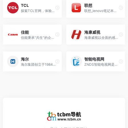
TCL
联想
探索TCL官网，体验高科技生活。在这里您可以找到最新TCL电视机型，空调，洗衣机，冰箱和其他智慧家电产品。本站还提供各类商用电器产品，光伏产业，设计故事等其他信
联想_lenovo笔记本电脑_平板电脑_手机_台式机_服务器_外设数码_联想官网
佳能
海康威视
佳能秉承“共生”的企业理念，以创造世界一流产品为奋斗目标，不断向多元化和全球化发展，目前佳能的事业涵盖了办公产品、影像系统产品、医疗系统产品以及产业设备及其他产
海康威视以全面的感知技术，帮助人、物更好地链接，构筑智能世界的基础；以丰富的智能产品，洞察和满足多样化需求，让智能触手可及；以创新的智能物联应用，建设便捷、高效
海尔
智能电视网
海尔集团创立于1984年，是全球领先的美好生活和数字化转型解决方案服务商。我们始终以用户为中心，连续6年作为全球唯一物联网生态品牌蝉联“BrandZ最具价值全球
ZNDS智能电视网是中国知名的智能电视论坛,关注智能电视,智能电视盒,安卓电视,安卓TV,安卓机顶盒论坛,智能电视软件下载,Android智能电视机,智能电视游