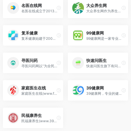
名医在线网
大众养生网
名医在线成立于2013年，系一家智慧医疗公司，公司建立并运营“健康科普”及“互联网医院”两大精准就医服务平台。为患者、医生、 医疗机构、 医药企业提供服务，分别
大众养生网作为养生第一门户，秉承传播科学养生方法和理念将养生贯穿于日常生活，真正做到让养生大众化，全民化，科学化。
复禾健康
99健康网
复禾健康始建于2005年，是一家提供医疗健康优质内容和线下线上诊疗服务的网站。与全国知名三甲医院及医生保持长期合作，围绕医生打造个人 IP ，提升医生个人影响力
99健康网是一家专业提供健康资讯的综合性健康网，是最适合中国人的健康门户网站。99健康网站旗下设有医院库、药品库、男科、妇科、中医、老人、育儿、体检、图库、美容
寻医问药
快速问医生
寻医问药网以“为全民健康导航”为己任，传播“品质生活、健康为先”的理念，为患者、医生搭建精准医疗信息查询，一对一在线咨询，预约挂号等服务平台。
快速问医生旗下有问必答网是优秀的医生在线健康问答咨询平台。来自全国数万名医生为您免费解答任何健康问题，可以通过电话、文字等多种方式与医生进行一对一咨询!
家庭医生在线
39健康网
家庭医生在线(www.familydoctor.com.cn)专业的健康资讯门户网站，拥有国医大师、院士、三甲医院院长等专家组成的健康顾问团，提供专业的健康信息
39健康网，专业的健康资讯门户网站，优质医疗保健信息与在线健康服务平台，医疗保健类网站杰出代表，荣获中国标杆品牌称号。提供专业、完善的健康信息服务，包括疾病，保
民福康养生
民福康养生(www.39yst.com)， 健康医疗门户网站,优质医疗健康科普与健康内容在线服务平台，提供、完善的健康医疗科普知识与健康内容服务,包括养生、保健